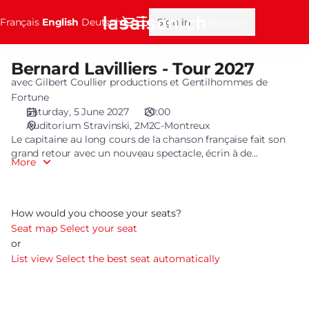
Seat
Dialog
Français
Current
English
Deutsch
Sign in
Register
selection
Language
[2M2C-
Montreux
Bernard Lavilliers - Tour 2027
Bernard
|
Lavilliers
avec Gilbert Coullier productions et Gentilhommes de
05.06.2027
-
Fortune
-
Tour
Saturday, 5 June 2027
20:00
20:00
Auditorium Stravinski
2M2C-Montreux
2027
|
Le capitaine au long cours de la chanson française fait son
Bernard
grand retour avec un nouveau spectacle, écrin à de
Lavilliers
More
nouvelles chansons et tous ses tubes qui depuis 50 ans ont
-
marqué la chanson française et nos vies personnelles.
Tour
2027]
How would you choose your seats?
-
Seat map
Select your seat
Fondation
or
de
List view
Select the best seat automatically
la
Saison
Culturelle