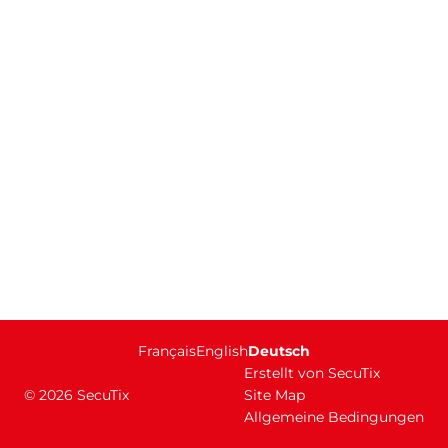
Fußzeile
Français
English
Aktuelle
Deutsch
Erstellt von SecuTix
Sprache
© 2026 SecuTix
Site Map
Allgemeine Bedingungen